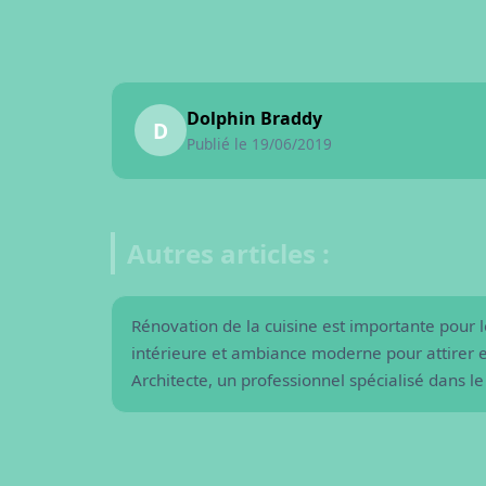
Dolphin Braddy
D
Publié le 19/06/2019
Autres articles :
Comment rénover votre restaurant 
Rénovation de la cuisine est importante pour l
intérieure et ambiance moderne pour attirer e
Architecte, un professionnel spécialisé dans le