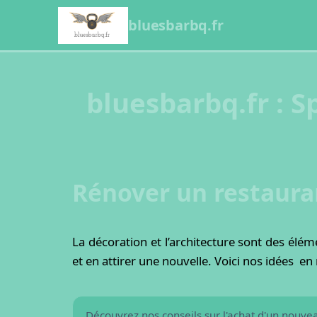
bluesbarbq.fr
bluesbarbq.fr : S
Rénover un restaura
La décoration et l’architecture sont des élé
Comment acheter un no
et en attirer une nouvelle. Voici nos idées 
Découvrez nos conseils sur l'achat d'un nouvea