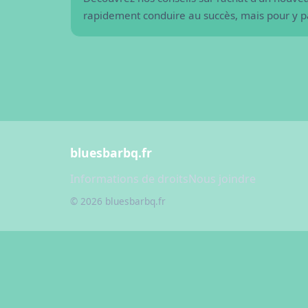
Comment rénover votre 
rapidement conduire au succès, mais pour y pa
bluesbarbq.fr
Informations de droits
Nous joindre
© 2026 bluesbarbq.fr