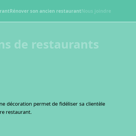
rant
Rénover son ancien restaurant
Nous joindre
ons de restaurants
e décoration permet de fidéliser sa clientèle
re restaurant.