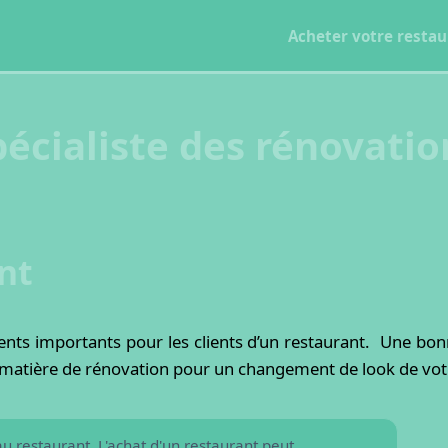
Acheter votre restau
pécialiste des rénovati
nt
ments importants pour les clients d’un restaurant. Une bonn
uveau restaurant ?
en matière de rénovation pour un changement de look de vot
u restaurant. L'achat d'un restaurant peut