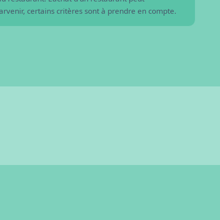
ancien restaurant ?
rvenir, certains critères sont à prendre en compte.